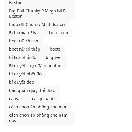
Boston
Big Ball Chunky P Mega MLB
Boston
BigballI Chunky MLB Boston
Bohemian Style
boot nam
boot nữ cổ cao
boot nữ cổ thấp
boots
Bí kíp phối đồ
bí quyết
Bí quyết chọn đầm peplum
bí quyết phối đồ
bí quyết đẹp
bảo quản giày thể thao
canvas
cargo pants
cách chọn áo phông cho nam
cách chọn áo phông cho nam
gầy
cách phối đồ với chân váy