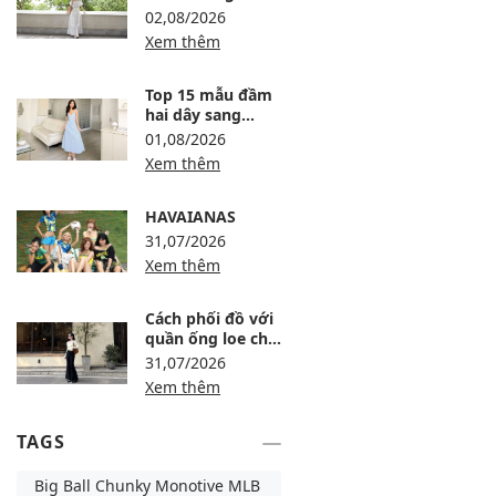
trọng, dự tiệc
02,08/2026
thanh lịch
Xem thêm
Top 15 mẫu đầm
hai dây sang
trọng, thanh lịch
01,08/2026
Xem thêm
HAVAIANAS
31,07/2026
Xem thêm
Cách phối đồ với
quần ống loe cho
người lùn: 8 công
31,07/2026
thức tôn dáng
Xem thêm
TAGS
Big Ball Chunky Monotive MLB