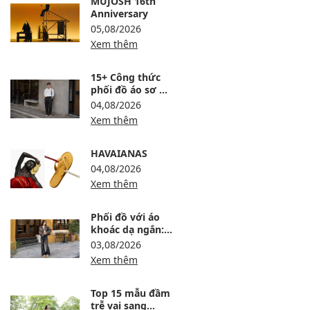
MUJOSH 16th
Anniversary
05,08/2026
Xem thêm
15+ Công thức
phối đồ áo sơ mi
trắng nam lịch
04,08/2026
lãm, trẻ và dễ
Xem thêm
mặc
HAVAIANAS
04,08/2026
Xem thêm
Phối đồ với áo
khoác dạ ngắn:
12 công thức ấm,
03,08/2026
gọn và sang
Xem thêm
Top 15 mẫu đầm
trễ vai sang