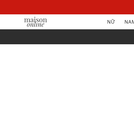
NỮ
NA