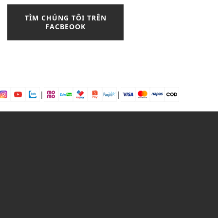
cách phối đồ với chân váy hoa
nhí
TÌM CHÚNG TÔI TRÊN
FACBEOOK
cách thắt khăn lụa
chelsea boots
Chunky Liner
Chunky Low MLB Boston
chân váy
chân váy bút chì
|
|
chân váy chữ a
chân váy công sở
Chân váy da mặc với áo gì?
chân váy dài
chân váy midi
chân váy xẻ tà
chân váy đen
chọn đầm peplum
chọn đầm peplum theo từng
dáng người