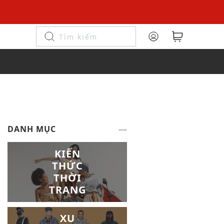
DANH MỤC
KIẾN
THỨC
THỜI
TRANG
XU