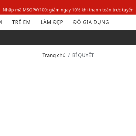
Nhập mã MSOPAY100: giảm ngay 10% khi thanh toán trực tuyến
Nhập mã: MSOXINCHAO - Giảm 10% đơn đầu cho thành viên mới!
M
TRẺ EM
LÀM ĐẸP
ĐỒ GIA DỤNG
Nhập mã MSOPAY100: giảm ngay 10% khi thanh toán trực tuyến
Nhập mã: MSOXINCHAO - Giảm 10% đơn đầu cho thành viên mới!
Trang chủ
BÍ QUYẾT