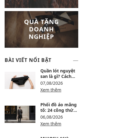
QUÀ TẶNG
DOANH
NGHIỆP
BÀI VIẾT NỔI BẬT
Quần lót nguyệt
san là gì? Cách
dùng, ưu nhược
07,08/2026
điểm và lưu ý khi
Xem thêm
chọn
Phối đồ áo măng
tô: 24 công thức
sang, ấm và
06,08/2026
không bị nuốt
Xem thêm
dáng