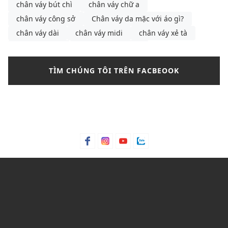
chân váy bút chì
chân váy chữ a
chân váy công sở
Chân váy da mặc với áo gì?
chân váy dài
chân váy midi
chân váy xẻ tà
chân váy đen
chọn đầm peplum
chọn đầm peplum theo từng dáng người
cà vạt
TÌM CHÚNG TÔI TRÊN FACBEOOK
các mẫu dép da nam
cách buộc dây giày
cách chọn dép
cách chọn gọng kính
cách chọn gọng kính phù hợp với khuôn mặt
cách chọn áo ống
cách phối chân váy xếp ly
cách phối áo croptop cho nữ
cách phối đồ
cách phối đồ mùa thu cho nữ
cách phối đồ với chân váy bút chì
Cách phối đồ với chân váy túi hộp
cách phối đồ với áo len cổ tim
cách phối đồ với áo polo nữ
cách phối đồ với áo sơ mi nam tay ngắn