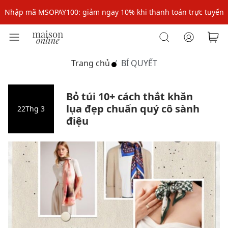
Nhập mã MSOPAY100: giảm ngay 10% khi thanh toán trực tuyến
Nhập mã: MSOXINCHAO - Giảm 10% đơn đầu cho thành viên mới!
Nhập mã MSOPAY100: giảm ngay 10% khi thanh toán trực tuyến
Trang chủ
BÍ QUYẾT
Nhập mã: MSOXINCHAO - Giảm 10% đơn đầu cho thành viên mới!
Bỏ túi 10+ cách thắt khăn
lụa đẹp chuẩn quý cô sành
22
Thg 3
điệu