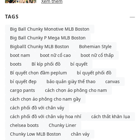
Xem thêm
TAGS
Big Ball Chunky Monotive MLB Boston
Big Ball Chunky P Mega MLB Boston
BigballI Chunky MLB Boston
Bohemian Style
boot nam
boot nữ cổ cao
boot nữ cổ thấp
boots
Bí kíp phối đồ
bí quyết
Bí quyết chọn đầm peplum
bí quyết phối đồ
bí quyết đẹp
bảo quản giày thể thao
canvas
cargo pants
cách chọn áo phông cho nam
cách chọn áo phông cho nam gầy
cách phối đồ với chân váy
cách phối đồ với chân váy hoa nhí
cách thắt khăn lụa
chelsea boots
Chunky Liner
Chunky Low MLB Boston
chân váy