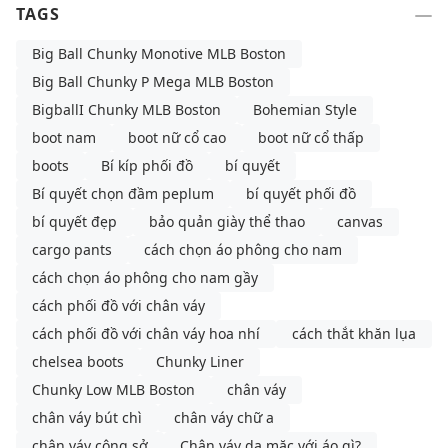
TAGS
Big Ball Chunky Monotive MLB Boston
Big Ball Chunky P Mega MLB Boston
BigballI Chunky MLB Boston
Bohemian Style
boot nam
boot nữ cổ cao
boot nữ cổ thấp
boots
Bí kíp phối đồ
bí quyết
Bí quyết chọn đầm peplum
bí quyết phối đồ
bí quyết đẹp
bảo quản giày thể thao
canvas
cargo pants
cách chọn áo phông cho nam
cách chọn áo phông cho nam gầy
cách phối đồ với chân váy
cách phối đồ với chân váy hoa nhí
cách thắt khăn lụa
chelsea boots
Chunky Liner
Chunky Low MLB Boston
chân váy
chân váy bút chì
chân váy chữ a
chân váy công sở
Chân váy da mặc với áo gì?