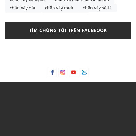
chân váy dài
chân váy midi
chân váy xẻ tà
chân váy đen
chọn đầm peplum
chọn đầm peplum theo từng dáng người
cà vạt
TÌM CHÚNG TÔI TRÊN FACBEOOK
các mẫu dép da nam
cách buộc dây giày
cách chọn dép
cách chọn gọng kính
cách chọn gọng kính phù hợp với khuôn mặt
cách chọn áo ống
cách phối chân váy xếp ly
cách phối áo croptop cho nữ
cách phối đồ
cách phối đồ mùa thu cho nữ
cách phối đồ với chân váy bút chì
Cách phối đồ với chân váy túi hộp
cách phối đồ với áo len cổ tim
cách phối đồ với áo polo nữ
cách phối đồ với áo sơ mi nam tay ngắn
cách phối đồ với áo trễ vai
cách phối đồ đi Đà Lạt
cách tạo dáng với chân váy chữ A