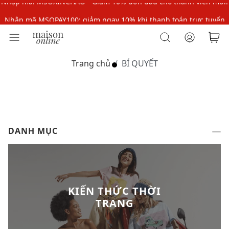
Nhập mã MSOPAY100: giảm ngay 10% khi thanh toán trực tuyến
Nhập mã: MSOXINCHAO - Giảm 10% đơn đầu cho thành viên mới!
Nhập mã MSOPAY100: giảm ngay 10% khi thanh toán trực tuyến
Trang chủ
BÍ QUYẾT
Nhập mã: MSOXINCHAO - Giảm 10% đơn đầu cho thành viên mới!
DANH MỤC
KIẾN THỨC THỜI
TRANG