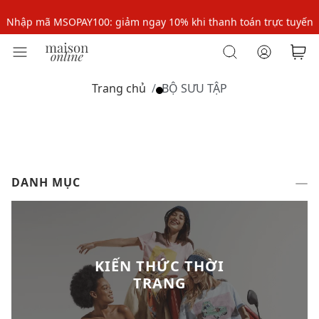
Nhập mã MSOPAY100: giảm ngay 10% khi thanh toán trực tuyến
Nhập mã: MSOXINCHAO - Giảm 10% đơn đầu cho thành viên mới!
Nhập mã MSOPAY100: giảm ngay 10% khi thanh toán trực tuyến
Trang chủ
BỘ SƯU TẬP
Nhập mã: MSOXINCHAO - Giảm 10% đơn đầu cho thành viên mới!
DANH MỤC
KIẾN THỨC THỜI
TRANG