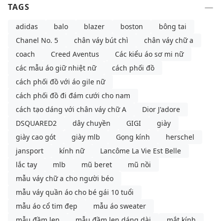
TAGS
adidas
balo
blazer
boston
bông tai
Chanel No. 5
chân váy bút chì
chân váy chữ a
coach
Creed Aventus
Các kiểu áo sơ mi nữ
các mẫu áo giữ nhiệt nữ
cách phối đồ
cách phối đồ với áo gile nữ
cách phối đồ đi đám cưới cho nam
cách tạo dáng với chân váy chữ A
Dior J'adore
DSQUARED2
dây chuyền
GIGI
giày
giày cao gót
giày mlb
Gọng kính
herschel
jansport
kính nữ
Lancôme La Vie Est Belle
lắc tay
mlb
mũ beret
mũ nồi
mẫu váy chữ a cho người béo
mẫu váy quần áo cho bé gái 10 tuổi
mẫu áo cổ tim đẹp
mẫu áo sweater
mẫu đầm len
mẫu đầm len dáng dài
mắt kính