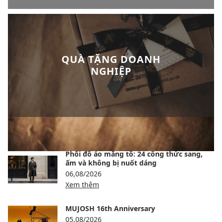
QUÀ TẶNG DOANH
NGHIỆP
BÀI VIẾT NỔI BẬT
Phối đồ áo măng tô: 24 công thức sang,
ấm và không bị nuốt dáng
06,08/2026
Xem thêm
MUJOSH 16th Anniversary
05,08/2026