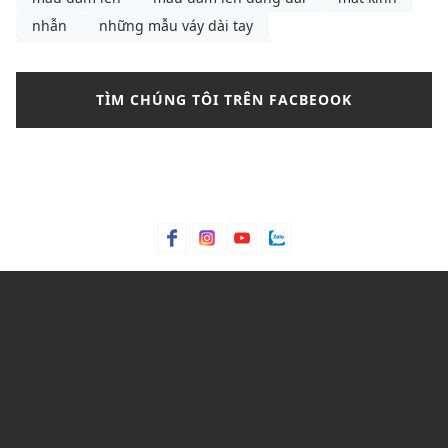
nhẫn
những mẫu váy dài tay
những mẫu váy dài tay Thu Đông
những mẫu váy hồng cánh sen
những mẫu váy đẹp
TÌM CHÚNG TÔI TRÊN FACBEOOK
nikle
nước hoa
outfit thu đông
Paco Rabanne 1 Million
pedro
phối chân váy chữ a phối với áo gì
phối túi xách
phối đồ với chân váy chữ a
phối đồ với converse cổ cao nữ
phối đồ với shoulder bag
phối đồ với túi kẹp nách
phối đồ với túi đeo vai
phối đồ với áo giữ nhiệt nữ
phối đồ với áo khoác phao nữ dáng dài
phối đồ đi du lịch Sapa
phụ kiện
quần jean
quần jean nam
quần nữ
quần tây nữ
quần tây nữ thanh lịch
quầy tây nữ
Sapa
shop đồ tập yoga
suit
tactical
Thierry Mugler Angel
thời trang nữ