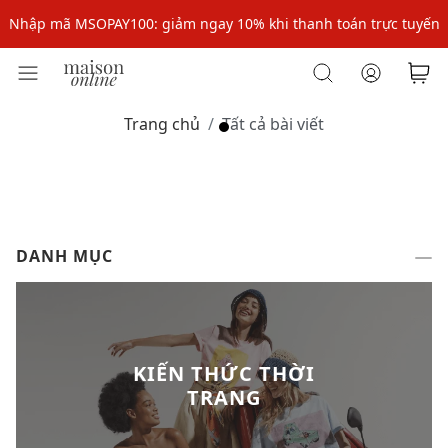
Nhập mã MSOPAY100: giảm ngay 10% khi thanh toán trực tuyến
Nhập mã: MSOXINCHAO - Giảm 10% đơn đầu cho thành viên mới!
Nhập mã MSOPAY100: giảm ngay 10% khi thanh toán trực tuyến
Trang chủ
Tất cả bài viết
Nhập mã: MSOXINCHAO - Giảm 10% đơn đầu cho thành viên mới!
DANH MỤC
KIẾN THỨC THỜI
TRANG