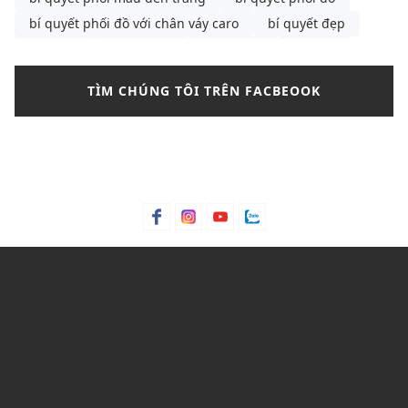
bí quyết phối đồ với chân váy caro
bí quyết đẹp
bông tai
Bơ hạt mỡ
Bơ trái bơ
Bơ xoài
Bưởi chùm
Bạc hà
bảng màu phối đồ nam
TÌM CHÚNG TÔI TRÊN FACBEOOK
bảng size
bảng size quần tây nữ
bảng size áo polo nam
Bảng size áo polo nữ
Bảng size áo thun nam
Bảng size đầm nữ chuẩn nhất
Bảo hành
bảo quản giày
bảo quản giày thể thao
Bỏng ngô
Bột lá móng
Bột ngô
Bột Talc
Bột trà xanh
C&K
C&K Việt Nam
Cacao
Calvin Klein
Cam bergamot
canvas
cargo pants
cartier
cách chọn áo phông cho nam
cách chọn áo phông cho nam gầy
cách chọn mua quần short
Cách mix quần nữ ống rộng
cách phối đồ với áo bánh bèo