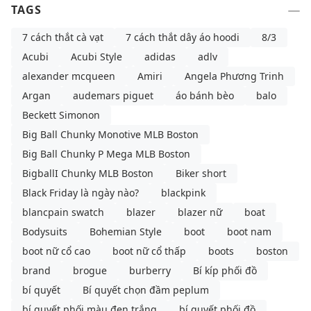
TAGS
7 cách thắt cà vạt
7 cách thắt dây áo hoodi
8/3
Acubi
Acubi Style
adidas
adlv
alexander mcqueen
Amiri
Angela Phương Trinh
Argan
audemars piguet
áo bánh bèo
balo
Beckett Simonon
Big Ball Chunky Monotive MLB Boston
Big Ball Chunky P Mega MLB Boston
BigballI Chunky MLB Boston
Biker short
Black Friday là ngày nào?
blackpink
blancpain swatch
blazer
blazer nữ
boat
Bodysuits
Bohemian Style
boot
boot nam
boot nữ cổ cao
boot nữ cổ thấp
boots
boston
brand
brogue
burberry
Bí kíp phối đồ
bí quyết
Bí quyết chọn đầm peplum
bí quyết phối màu đen trắng
bí quyết phối đồ