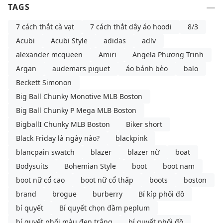
TAGS
7 cách thắt cà vạt
7 cách thắt dây áo hoodi
8/3
Acubi
Acubi Style
adidas
adlv
alexander mcqueen
Amiri
Angela Phương Trinh
Argan
audemars piguet
áo bánh bèo
balo
Beckett Simonon
Big Ball Chunky Monotive MLB Boston
Big Ball Chunky P Mega MLB Boston
BigballI Chunky MLB Boston
Biker short
Black Friday là ngày nào?
blackpink
blancpain swatch
blazer
blazer nữ
boat
Bodysuits
Bohemian Style
boot
boot nam
boot nữ cổ cao
boot nữ cổ thấp
boots
boston
brand
brogue
burberry
Bí kíp phối đồ
bí quyết
Bí quyết chọn đầm peplum
bí quyết phối màu đen trắng
bí quyết phối đồ