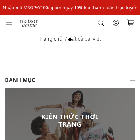
Nhập mã MSOPAY100: giảm ngay 10% khi thanh toán trực tuyến
Nhập mã: MSOXINCHAO - Giảm 10% đơn đầu cho thành viên mới!
Nhập mã MSOPAY100: giảm ngay 10% khi thanh toán trực tuyến
Trang chủ
Tất cả bài viết
Nhập mã: MSOXINCHAO - Giảm 10% đơn đầu cho thành viên mới!
DANH MỤC
KIẾN THỨC THỜI
TRANG