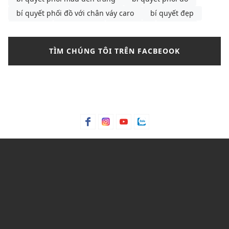
bí quyết phối đồ với chân váy caro
bí quyết đẹp
bông tai
Bơ hạt mỡ
Bơ trái bơ
Bơ xoài
Bưởi chùm
Bạc hà
bảng màu phối đồ nam
TÌM CHÚNG TÔI TRÊN FACBEOOK
bảng size
bảng size quần tây nữ
bảng size áo polo nam
Bảng size áo polo nữ
Bảng size áo thun nam
Bảng size đầm nữ chuẩn nhất
Bảo hành
bảo quản giày
bảo quản giày thể thao
Bỏng ngô
Bột lá móng
Bột ngô
Bột Talc
Bột trà xanh
C&K
C&K Việt Nam
Cacao
Calvin Klein
Cam bergamot
canvas
cargo pants
cartier
cách chọn áo phông cho nam
cách chọn áo phông cho nam gầy
cách chọn mua quần short
Cách mix quần nữ ống rộng
cách phối đồ với áo bánh bèo