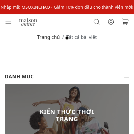
Nhập mã: MSOXINCHAO - Giảm 10% đơn đầu cho thành viên mới!
Nhập mã MSOPAY100: giảm ngay 10% khi thanh toán trực tuyến
Nhập mã: MSOXINCHAO - Giảm 10% đơn đầu cho thành viên mới!
Trang chủ
Tất cả bài viết
DANH MỤC
KIẾN THỨC THỜI
TRANG