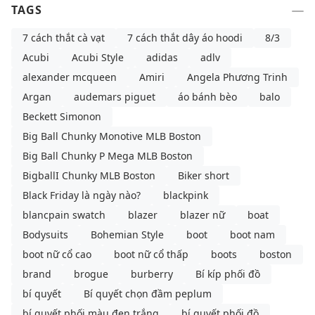
TAGS
7 cách thắt cà vạt
7 cách thắt dây áo hoodi
8/3
Acubi
Acubi Style
adidas
adlv
alexander mcqueen
Amiri
Angela Phương Trinh
Argan
audemars piguet
áo bánh bèo
balo
Beckett Simonon
Big Ball Chunky Monotive MLB Boston
Big Ball Chunky P Mega MLB Boston
BigballI Chunky MLB Boston
Biker short
Black Friday là ngày nào?
blackpink
blancpain swatch
blazer
blazer nữ
boat
Bodysuits
Bohemian Style
boot
boot nam
boot nữ cổ cao
boot nữ cổ thấp
boots
boston
brand
brogue
burberry
Bí kíp phối đồ
bí quyết
Bí quyết chọn đầm peplum
bí quyết phối màu đen trắng
bí quyết phối đồ