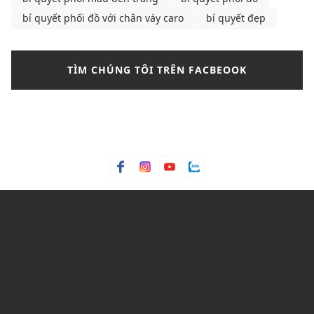
bí quyết phối đồ với chân váy caro
bí quyết đẹp
bông tai
Bơ hạt mỡ
Bơ trái bơ
Bơ xoài
Bưởi chùm
Bạc hà
bảng màu phối đồ nam
TÌM CHÚNG TÔI TRÊN FACBEOOK
bảng size
bảng size quần tây nữ
bảng size áo polo nam
Bảng size áo polo nữ
Bảng size áo thun nam
Bảng size đầm nữ chuẩn nhất
Bảo hành
bảo quản giày
bảo quản giày thể thao
Bỏng ngô
Bột lá móng
Bột ngô
Bột Talc
Bột trà xanh
C&K
C&K Việt Nam
Cacao
Calvin Klein
Cam bergamot
canvas
cargo pants
cartier
cách chọn áo phông cho nam
cách chọn áo phông cho nam gầy
cách chọn mua quần short
Cách mix quần nữ ống rộng
cách phối đồ với áo bánh bèo