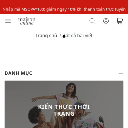
Nhập mã MSOPAY100: giảm ngay 10% khi thanh toán trực tuyến
Nhập mã: MSOXINCHAO - Giảm 10% đơn đầu cho thành viên mới!
Nhập mã MSOPAY100: giảm ngay 10% khi thanh toán trực tuyến
Trang chủ
Tất cả bài viết
Nhập mã: MSOXINCHAO - Giảm 10% đơn đầu cho thành viên mới!
DANH MỤC
KIẾN THỨC THỜI
TRANG