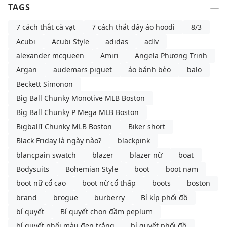
TAGS
7 cách thắt cà vạt
7 cách thắt dây áo hoodi
8/3
Acubi
Acubi Style
adidas
adlv
alexander mcqueen
Amiri
Angela Phương Trinh
Argan
audemars piguet
áo bánh bèo
balo
Beckett Simonon
Big Ball Chunky Monotive MLB Boston
Big Ball Chunky P Mega MLB Boston
BigballI Chunky MLB Boston
Biker short
Black Friday là ngày nào?
blackpink
blancpain swatch
blazer
blazer nữ
boat
Bodysuits
Bohemian Style
boot
boot nam
boot nữ cổ cao
boot nữ cổ thấp
boots
boston
brand
brogue
burberry
Bí kíp phối đồ
bí quyết
Bí quyết chọn đầm peplum
bí quyết phối màu đen trắng
bí quyết phối đồ