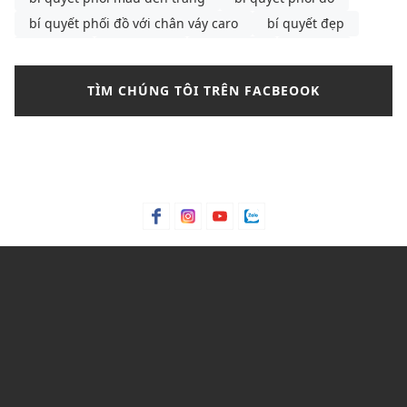
bí quyết phối đồ với chân váy caro
bí quyết đẹp
bông tai
Bơ hạt mỡ
Bơ trái bơ
Bơ xoài
Bưởi chùm
Bạc hà
bảng màu phối đồ nam
TÌM CHÚNG TÔI TRÊN FACBEOOK
bảng size
bảng size quần tây nữ
bảng size áo polo nam
Bảng size áo polo nữ
Bảng size áo thun nam
Bảng size đầm nữ chuẩn nhất
Bảo hành
bảo quản giày
bảo quản giày thể thao
Bỏng ngô
Bột lá móng
Bột ngô
Bột Talc
Bột trà xanh
C&K
C&K Việt Nam
Cacao
Calvin Klein
Cam bergamot
canvas
cargo pants
cartier
cách chọn áo phông cho nam
cách chọn áo phông cho nam gầy
cách chọn mua quần short
Cách mix quần nữ ống rộng
cách phối đồ với áo bánh bèo