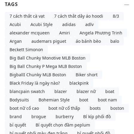
TAGS
7 cách thắt cà vạt
7 cách thắt dây áo hoodi
8/3
Acubi
Acubi Style
adidas
adlv
alexander mcqueen
Amiri
Angela Phương Trinh
Argan
audemars piguet
áo bánh bèo
balo
Beckett Simonon
Big Ball Chunky Monotive MLB Boston
Big Ball Chunky P Mega MLB Boston
BigballI Chunky MLB Boston
Biker short
Black Friday là ngày nào?
blackpink
blancpain swatch
blazer
blazer nữ
boat
Bodysuits
Bohemian Style
boot
boot nam
boot nữ cổ cao
boot nữ cổ thấp
boots
boston
brand
brogue
burberry
Bí kíp phối đồ
bí quyết
Bí quyết chọn đầm peplum
bí quyết phối màu đen trắng
bí quyết phối đồ