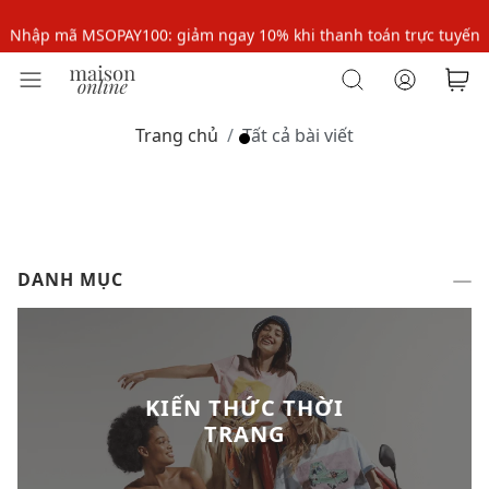
Nhập mã MSOPAY100: giảm ngay 10% khi thanh toán trực tuyến
Nhập mã: MSOXINCHAO - Giảm 10% đơn đầu cho thành viên mới!
Nhập mã MSOPAY100: giảm ngay 10% khi thanh toán trực tuyến
Trang chủ
Tất cả bài viết
Nhập mã: MSOXINCHAO - Giảm 10% đơn đầu cho thành viên mới!
DANH MỤC
KIẾN THỨC THỜI
TRANG