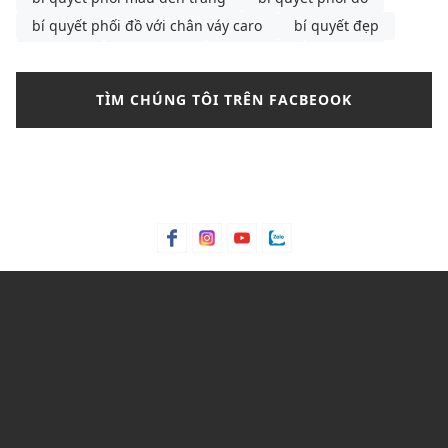
bí quyết phối đồ với chân váy caro
bí quyết đẹp
bông tai
Bơ hạt mỡ
Bơ trái bơ
Bơ xoài
Bưởi chùm
Bạc hà
bảng màu phối đồ nam
TÌM CHÚNG TÔI TRÊN FACBEOOK
bảng size
bảng size quần tây nữ
bảng size áo polo nam
Bảng size áo polo nữ
Bảng size áo thun nam
Bảng size đầm nữ chuẩn nhất
Bảo hành
bảo quản giày
bảo quản giày thể thao
Bỏng ngô
Bột lá móng
Bột ngô
Bột Talc
Bột trà xanh
C&K
C&K Việt Nam
Cacao
Calvin Klein
Cam bergamot
canvas
cargo pants
cartier
cách chọn áo phông cho nam
cách chọn áo phông cho nam gầy
cách chọn mua quần short
Cách mix quần nữ ống rộng
cách phối đồ với áo bánh bèo