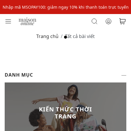
Nhập mã MSOPAY100: giảm ngay 10% khi thanh toán trực tuyến
Nhập mã: MSOXINCHAO - Giảm 10% đơn đầu cho thành viên mới!
Nhập mã MSOPAY100: giảm ngay 10% khi thanh toán trực tuyến
Trang chủ
Tất cả bài viết
Nhập mã: MSOXINCHAO - Giảm 10% đơn đầu cho thành viên mới!
DANH MỤC
KIẾN THỨC THỜI
TRANG