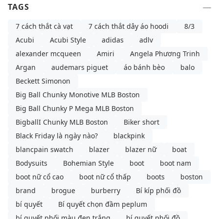
TAGS
7 cách thắt cà vạt
7 cách thắt dây áo hoodi
8/3
Acubi
Acubi Style
adidas
adlv
alexander mcqueen
Amiri
Angela Phương Trinh
Argan
audemars piguet
áo bánh bèo
balo
Beckett Simonon
Big Ball Chunky Monotive MLB Boston
Big Ball Chunky P Mega MLB Boston
BigballI Chunky MLB Boston
Biker short
Black Friday là ngày nào?
blackpink
blancpain swatch
blazer
blazer nữ
boat
Bodysuits
Bohemian Style
boot
boot nam
boot nữ cổ cao
boot nữ cổ thấp
boots
boston
brand
brogue
burberry
Bí kíp phối đồ
bí quyết
Bí quyết chọn đầm peplum
bí quyết phối màu đen trắng
bí quyết phối đồ