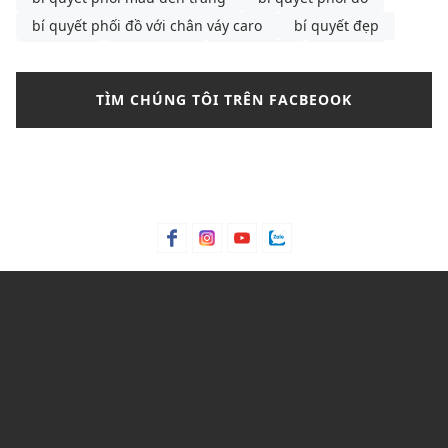
bí quyết phối đồ với chân váy caro
bí quyết đẹp
bông tai
Bơ hạt mỡ
Bơ trái bơ
Bơ xoài
Bưởi chùm
Bạc hà
bảng màu phối đồ nam
TÌM CHÚNG TÔI TRÊN FACBEOOK
bảng size
bảng size quần tây nữ
bảng size áo polo nam
Bảng size áo polo nữ
Bảng size áo thun nam
Bảng size đầm nữ chuẩn nhất
Bảo hành
bảo quản giày
bảo quản giày thể thao
Bỏng ngô
Bột lá móng
Bột ngô
Bột Talc
Bột trà xanh
C&K
C&K Việt Nam
Cacao
Calvin Klein
Cam bergamot
canvas
cargo pants
cartier
cách chọn áo phông cho nam
cách chọn áo phông cho nam gầy
cách chọn mua quần short
Cách mix quần nữ ống rộng
cách phối đồ với áo bánh bèo