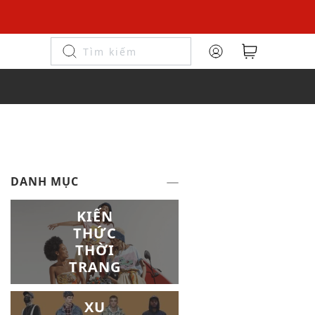
DANH MỤC
KIẾN
THỨC
THỜI
TRANG
XU