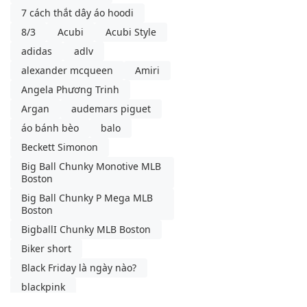
7 cách thắt dây áo hoodi
8/3
Acubi
Acubi Style
adidas
adlv
alexander mcqueen
Amiri
Angela Phương Trinh
Argan
audemars piguet
áo bánh bèo
balo
Beckett Simonon
Big Ball Chunky Monotive MLB
Boston
Big Ball Chunky P Mega MLB
Boston
BigballI Chunky MLB Boston
Biker short
Black Friday là ngày nào?
blackpink
blancpain swatch
blazer