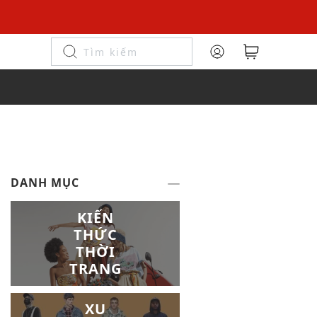
DANH MỤC
KIẾN
THỨC
THỜI
TRANG
XU