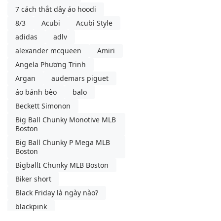
7 cách thắt dây áo hoodi
8/3
Acubi
Acubi Style
adidas
adlv
alexander mcqueen
Amiri
Angela Phương Trinh
Argan
audemars piguet
áo bánh bèo
balo
Beckett Simonon
Big Ball Chunky Monotive MLB
Boston
Big Ball Chunky P Mega MLB
Boston
BigballI Chunky MLB Boston
Biker short
Black Friday là ngày nào?
blackpink
blancpain swatch
blazer