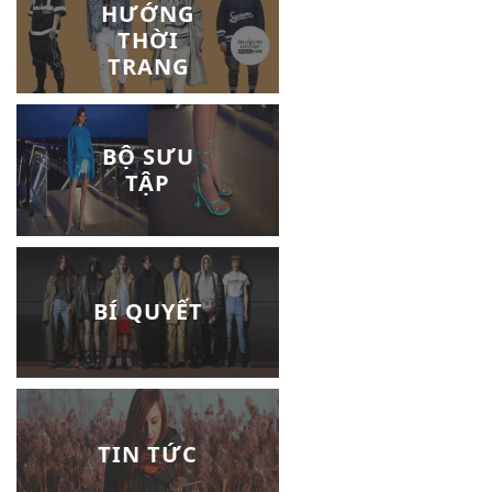
HƯỚNG
THỜI
TRANG
BỘ SƯU
TẬP
BÍ QUYẾT
TIN TỨC