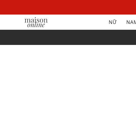
NỮ
NA