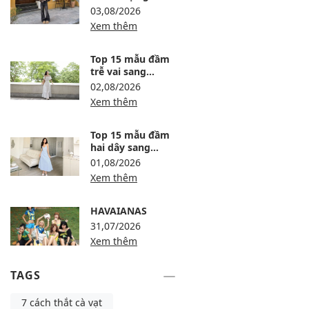
12 công thức ấm,
03,08/2026
gọn và sang
Xem thêm
Top 15 mẫu đầm
trễ vai sang
trọng, dự tiệc
02,08/2026
thanh lịch
Xem thêm
Top 15 mẫu đầm
hai dây sang
trọng, thanh lịch
01,08/2026
Xem thêm
HAVAIANAS
31,07/2026
Xem thêm
TAGS
7 cách thắt cà vạt