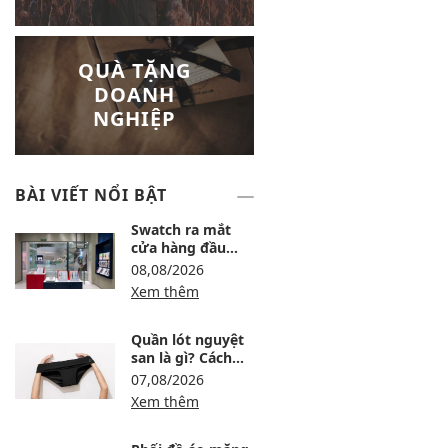
QUÀ TẶNG
DOANH
NGHIỆP
BÀI VIẾT NỔI BẬT
Swatch ra mắt
cửa hàng đầu
tiên tại Lotte Mall
08,08/2026
Tây Hồ
Xem thêm
Quần lót nguyệt
san là gì? Cách
dùng, ưu nhược
07,08/2026
điểm và lưu ý khi
Xem thêm
chọn