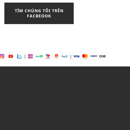
blazer nữ
boat
TÌM CHÚNG TÔI TRÊN
Bodysuits
FACBEOOK
Bohemian Style
boot
boot nam
boot nữ cổ cao
boot nữ cổ thấp
boots
boston
brand
brogue
|
|
burberry
Bí kíp phối đồ
bí quyết
Bí quyết chọn đầm peplum
bí quyết phối màu đen trắng
bí quyết phối đồ
bí quyết phối đồ với chân váy
caro
bí quyết đẹp
bông tai
Bơ hạt mỡ
Bơ trái bơ
Bơ xoài
Bưởi chùm