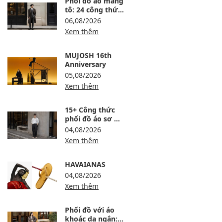
Phối đồ áo măng
tô: 24 công thức
sang, ấm và
06,08/2026
không bị nuốt
Xem thêm
dáng
MUJOSH 16th
Anniversary
05,08/2026
Xem thêm
15+ Công thức
phối đồ áo sơ mi
trắng nam lịch
04,08/2026
lãm, trẻ và dễ
Xem thêm
mặc
HAVAIANAS
04,08/2026
Xem thêm
Phối đồ với áo
khoác dạ ngắn: