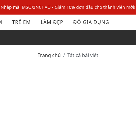
Nhập mã: MSOXINCHAO - Giảm 10% đơn đầu cho thành viên mới!
Nhập mã MSOPAY100: giảm ngay 10% khi thanh toán trực tuyến
M
TRẺ EM
LÀM ĐẸP
ĐỒ GIA DỤNG
Nhập mã: MSOXINCHAO - Giảm 10% đơn đầu cho thành viên mới!
Trang chủ
Tất cả bài viết