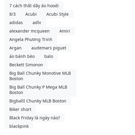
7 cách thắt dây áo hoodi
8/3
Acubi
Acubi Style
adidas
adlv
alexander mcqueen
Amiri
Angela Phương Trinh
Argan
audemars piguet
áo bánh bèo
balo
Beckett Simonon
Big Ball Chunky Monotive MLB
Boston
Big Ball Chunky P Mega MLB
Boston
BigballI Chunky MLB Boston
Biker short
Black Friday là ngày nào?
blackpink
blancpain swatch
blazer