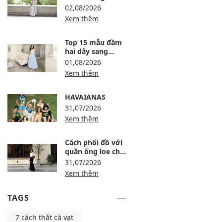
trọng, dự tiệc
02,08/2026
thanh lịch
Xem thêm
Top 15 mẫu đầm
hai dây sang
trọng, thanh lịch
01,08/2026
Xem thêm
HAVAIANAS
31,07/2026
Xem thêm
Cách phối đồ với
quần ống loe cho
người lùn: 8 công
31,07/2026
thức tôn dáng
Xem thêm
TAGS
7 cách thắt cà vạt