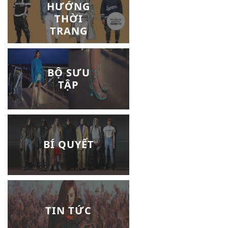
HƯỚNG
THỜI
TRANG
BỘ SƯU
TẬP
BÍ QUYẾT
TIN TỨC