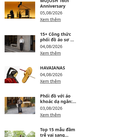
MUJOSH 16th
Anniversary
05,08/2026
Xem thêm
15+ Công thức
phối đồ áo sơ mi
trắng nam lịch
04,08/2026
lãm, trẻ và dễ
Xem thêm
mặc
HAVAIANAS
04,08/2026
Xem thêm
Phối đồ với áo
khoác dạ ngắn:
12 công thức ấm,
03,08/2026
gọn và sang
Xem thêm
Top 15 mẫu đầm
trễ vai sang