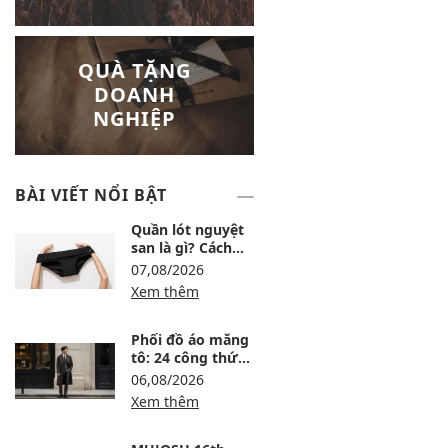
QUÀ TẶNG
DOANH
NGHIỆP
BÀI VIẾT NỔI BẬT
Quần lót nguyệt
san là gì? Cách
dùng, ưu nhược
07,08/2026
điểm và lưu ý khi
Xem thêm
chọn
Phối đồ áo măng
tô: 24 công thức
sang, ấm và
06,08/2026
không bị nuốt
Xem thêm
dáng