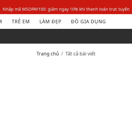
Nhập mã MSOPAY100: giảm ngay 10% khi thanh toán trực tuyến
Nhập mã: MSOXINCHAO - Giảm 10% đơn đầu cho thành viên mới!
M
TRẺ EM
LÀM ĐẸP
ĐỒ GIA DỤNG
Nhập mã MSOPAY100: giảm ngay 10% khi thanh toán trực tuyến
Nhập mã: MSOXINCHAO - Giảm 10% đơn đầu cho thành viên mới!
Trang chủ
Tất cả bài viết