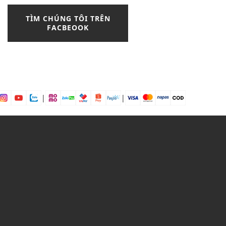
blazer nữ
boat
TÌM CHÚNG TÔI TRÊN
Bodysuits
FACBEOOK
Bohemian Style
boot
boot nam
boot nữ cổ cao
boot nữ cổ thấp
boots
boston
brand
brogue
|
|
burberry
Bí kíp phối đồ
bí quyết
Bí quyết chọn đầm peplum
bí quyết phối màu đen trắng
bí quyết phối đồ
bí quyết phối đồ với chân váy
caro
bí quyết đẹp
bông tai
Bơ hạt mỡ
Bơ trái bơ
Bơ xoài
Bưởi chùm