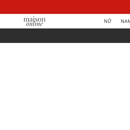
NỮ
NA