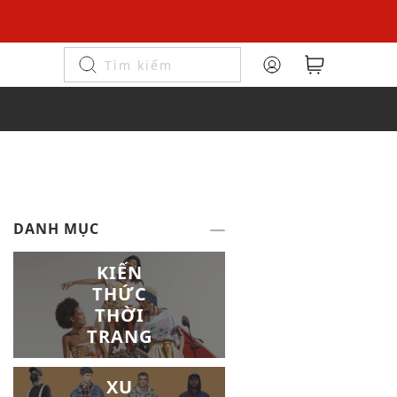
DANH MỤC
KIẾN
THỨC
THỜI
TRANG
XU