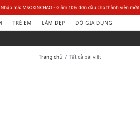
Nhập mã: MSOXINCHAO - Giảm 10% đơn đầu cho thành viên mới!
Nhập mã MSOPAY100: giảm ngay 10% khi thanh toán trực tuyến
M
TRẺ EM
LÀM ĐẸP
ĐỒ GIA DỤNG
Nhập mã: MSOXINCHAO - Giảm 10% đơn đầu cho thành viên mới!
Trang chủ
Tất cả bài viết