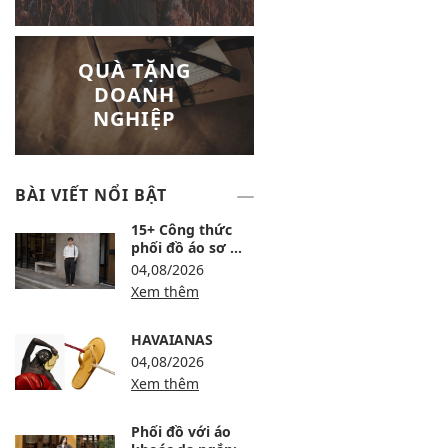
QUÀ TẶNG
DOANH
NGHIỆP
BÀI VIẾT NỔI BẬT
15+ Công thức
phối đồ áo sơ mi
trắng nam lịch
04,08/2026
lãm, trẻ và dễ
Xem thêm
mặc
HAVAIANAS
04,08/2026
Xem thêm
Phối đồ với áo