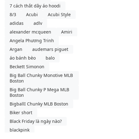
7 cách thắt dây áo hoodi
8/3
Acubi
Acubi Style
adidas
adlv
alexander mcqueen
Amiri
Angela Phương Trinh
Argan
audemars piguet
áo bánh bèo
balo
Beckett Simonon
Big Ball Chunky Monotive MLB
Boston
Big Ball Chunky P Mega MLB
Boston
BigballI Chunky MLB Boston
Biker short
Black Friday là ngày nào?
blackpink
blancpain swatch
blazer