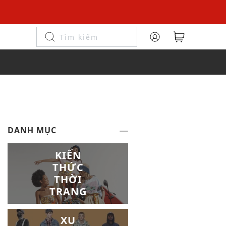
DANH MỤC
KIẾN
THỨC
THỜI
TRANG
XU