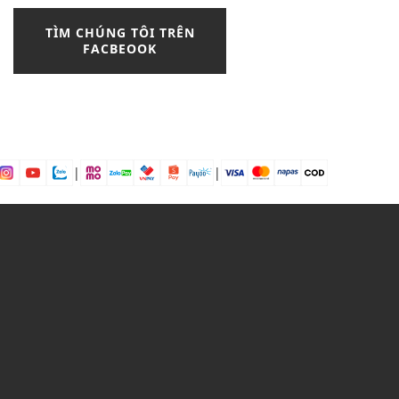
blazer nữ
boat
TÌM CHÚNG TÔI TRÊN
Bodysuits
FACBEOOK
Bohemian Style
boot
boot nam
boot nữ cổ cao
boot nữ cổ thấp
boots
boston
brand
brogue
|
|
burberry
Bí kíp phối đồ
bí quyết
Bí quyết chọn đầm peplum
bí quyết phối màu đen trắng
bí quyết phối đồ
bí quyết phối đồ với chân váy
caro
bí quyết đẹp
bông tai
Bơ hạt mỡ
Bơ trái bơ
Bơ xoài
Bưởi chùm