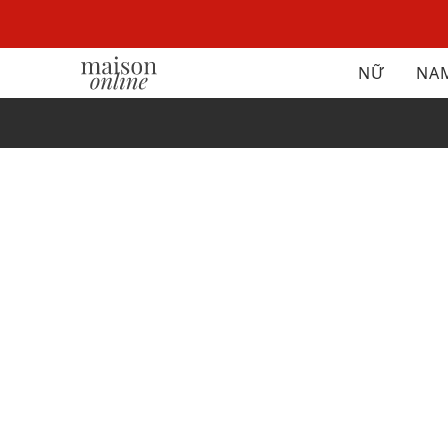
NỮ
NA