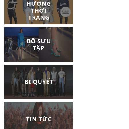
HƯỚNG
THỜI
TRANG
BỘ SƯU
TẬP
BÍ QUYẾT
TIN TỨC