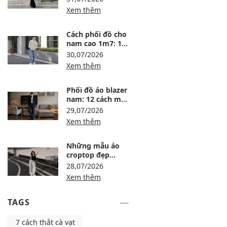
thức tôn dáng
Xem thêm
Cách phối đồ cho
nam cao 1m7: 15
outfit gọn dáng,
30,07/2026
dễ mặc
Xem thêm
Phối đồ áo blazer
nam: 12 cách mặc
lịch lãm, trẻ và dễ
29,07/2026
ứng dụng
Xem thêm
Những mẫu áo
croptop đẹp
nhất: Top 15 mẫu
28,07/2026
dễ phối
Xem thêm
TAGS
7 cách thắt cà vạt