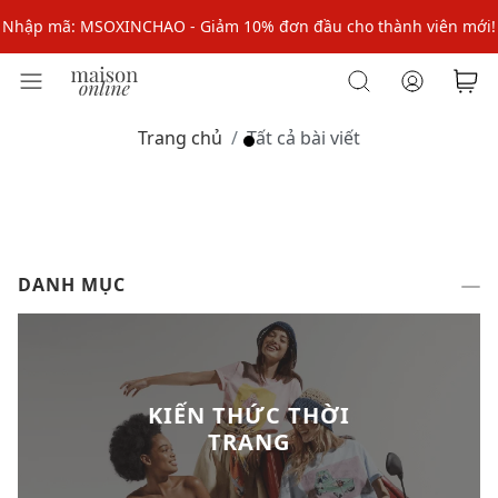
Nhập mã: MSOXINCHAO - Giảm 10% đơn đầu cho thành viên mới!
Nhập mã MSOPAY100: giảm ngay 10% khi thanh toán trực tuyến
Nhập mã: MSOXINCHAO - Giảm 10% đơn đầu cho thành viên mới!
Trang chủ
Tất cả bài viết
DANH MỤC
KIẾN THỨC THỜI
TRANG