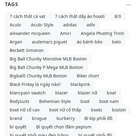
TAGS
7 cách thắt cà vạt
7 cách thắt dây áo hoodi
8/3
Acubi
Acubi Style
adidas
adlv
alexander mcqueen
Amiri
Angela Phương Trinh
Argan
audemars piguet
áo bánh bèo
balo
Beckett Simonon
Big Ball Chunky Monotive MLB Boston
Big Ball Chunky P Mega MLB Boston
BigballI Chunky MLB Boston
Biker short
Black Friday là ngày nào?
blackpink
blancpain swatch
blazer
blazer nữ
boat
Bodysuits
Bohemian Style
boot
boot nam
boot nữ cổ cao
boot nữ cổ thấp
boots
boston
brand
brogue
burberry
Bí kíp phối đồ
bí quyết
Bí quyết chọn đầm peplum
bí quyết phối màu đen trắng
bí quyết phối đồ