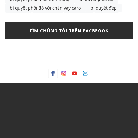
bí quyết phối đồ với chân váy caro
bí quyết đẹp
bông tai
Bơ hạt mỡ
Bơ trái bơ
Bơ xoài
Bưởi chùm
Bạc hà
bảng màu phối đồ nam
TÌM CHÚNG TÔI TRÊN FACBEOOK
bảng size
bảng size quần tây nữ
bảng size áo polo nam
Bảng size áo polo nữ
Bảng size áo thun nam
Bảng size đầm nữ chuẩn nhất
Bảo hành
bảo quản giày
bảo quản giày thể thao
Bỏng ngô
Bột lá móng
Bột ngô
Bột Talc
Bột trà xanh
C&K
C&K Việt Nam
Cacao
Calvin Klein
Cam bergamot
canvas
cargo pants
cartier
cách chọn áo phông cho nam
cách chọn áo phông cho nam gầy
cách chọn mua quần short
Cách mix quần nữ ống rộng
cách phối đồ với áo bánh bèo