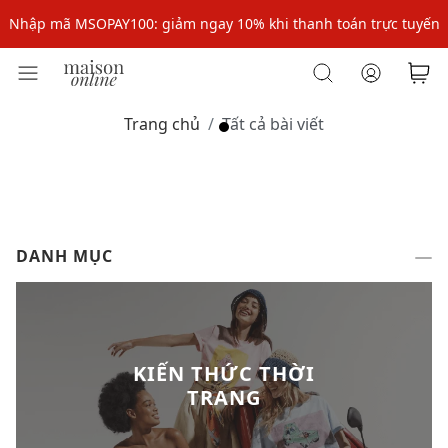
Nhập mã: MSOXINCHAO - Giảm 10% đơn đầu cho thành viên mới!
Nhập mã MSOPAY100: giảm ngay 10% khi thanh toán trực tuyến
Nhập mã: MSOXINCHAO - Giảm 10% đơn đầu cho thành viên mới!
Trang chủ
Tất cả bài viết
DANH MỤC
KIẾN THỨC THỜI
TRANG