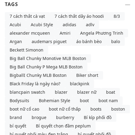
TAGS
7 cách thắt cà vạt
7 cách thắt dây áo hoodi
8/3
Acubi
Acubi Style
adidas
adlv
alexander mcqueen
Amiri
Angela Phương Trinh
Argan
audemars piguet
áo bánh bèo
balo
Beckett Simonon
Big Ball Chunky Monotive MLB Boston
Big Ball Chunky P Mega MLB Boston
BigballI Chunky MLB Boston
Biker short
Black Friday là ngày nào?
blackpink
blancpain swatch
blazer
blazer nữ
boat
Bodysuits
Bohemian Style
boot
boot nam
boot nữ cổ cao
boot nữ cổ thấp
boots
boston
brand
brogue
burberry
Bí kíp phối đồ
bí quyết
Bí quyết chọn đầm peplum
bí quyết phối màu đen trắng
bí quyết phối đồ