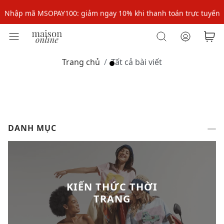
Nhập mã MSOPAY100: giảm ngay 10% khi thanh toán trực tuyến
Nhập mã: MSOXINCHAO - Giảm 10% đơn đầu cho thành viên mới!
Nhập mã MSOPAY100: giảm ngay 10% khi thanh toán trực tuyến
Trang chủ
Tất cả bài viết
Nhập mã: MSOXINCHAO - Giảm 10% đơn đầu cho thành viên mới!
DANH MỤC
KIẾN THỨC THỜI
TRANG