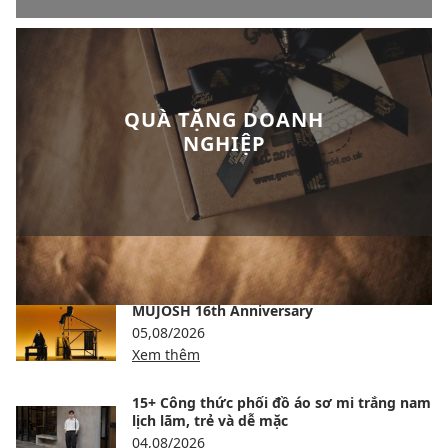
QUÀ TẶNG DOANH
NGHIỆP
BÀI VIẾT NỔI BẬT
MUJOSH 16th Anniversary
05,08/2026
Xem thêm
15+ Công thức phối đồ áo sơ mi trắng nam
lịch lãm, trẻ và dễ mặc
04,08/2026