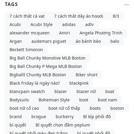
TAGS
7 cách thắt cà vạt
7 cách thắt dây áo hoodi
8/3
Acubi
Acubi Style
adidas
adlv
alexander mcqueen
Amiri
Angela Phương Trinh
Argan
audemars piguet
áo bánh bèo
balo
Beckett Simonon
Big Ball Chunky Monotive MLB Boston
Big Ball Chunky P Mega MLB Boston
BigballI Chunky MLB Boston
Biker short
Black Friday là ngày nào?
blackpink
blancpain swatch
blazer
blazer nữ
boat
Bodysuits
Bohemian Style
boot
boot nam
boot nữ cổ cao
boot nữ cổ thấp
boots
boston
brand
brogue
burberry
Bí kíp phối đồ
bí quyết
Bí quyết chọn đầm peplum
bí quyết phối màu đen trắng
bí quyết phối đồ