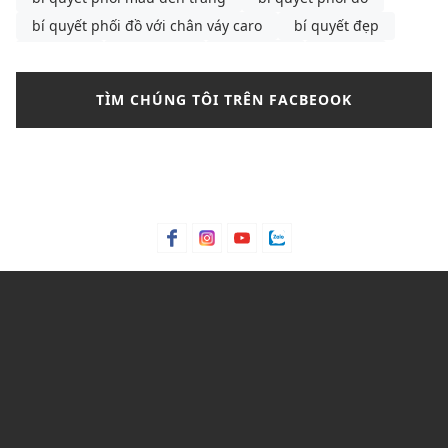
bí quyết phối đồ với chân váy caro
bí quyết đẹp
bông tai
Bơ hạt mỡ
Bơ trái bơ
Bơ xoài
Bưởi chùm
Bạc hà
bảng màu phối đồ nam
TÌM CHÚNG TÔI TRÊN FACBEOOK
bảng size
bảng size quần tây nữ
bảng size áo polo nam
Bảng size áo polo nữ
Bảng size áo thun nam
Bảng size đầm nữ chuẩn nhất
Bảo hành
bảo quản giày
bảo quản giày thể thao
Bỏng ngô
Bột lá móng
Bột ngô
Bột Talc
Bột trà xanh
C&K
C&K Việt Nam
Cacao
Calvin Klein
Cam bergamot
canvas
cargo pants
cartier
cách chọn áo phông cho nam
cách chọn áo phông cho nam gầy
cách chọn mua quần short
Cách mix quần nữ ống rộng
cách phối đồ với áo bánh bèo