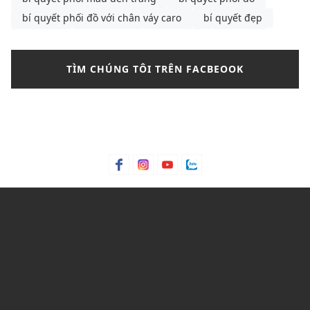
bí quyết phối đồ với chân váy caro
bí quyết đẹp
bông tai
Bơ hạt mỡ
Bơ trái bơ
Bơ xoài
Bưởi chùm
Bạc hà
bảng màu phối đồ nam
TÌM CHÚNG TÔI TRÊN FACBEOOK
bảng size
bảng size quần tây nữ
bảng size áo polo nam
Bảng size áo polo nữ
Bảng size áo thun nam
Bảng size đầm nữ chuẩn nhất
Bảo hành
bảo quản giày
bảo quản giày thể thao
Bỏng ngô
Bột lá móng
Bột ngô
Bột Talc
Bột trà xanh
C&K
C&K Việt Nam
Cacao
Calvin Klein
Cam bergamot
canvas
cargo pants
cartier
cách chọn áo phông cho nam
cách chọn áo phông cho nam gầy
cách chọn mua quần short
Cách mix quần nữ ống rộng
cách phối đồ với áo bánh bèo