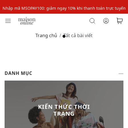
Nhập mã MSOPAY100: giảm ngay 10% khi thanh toán trực tuyến
Nhập mã: MSOXINCHAO - Giảm 10% đơn đầu cho thành viên mới!
Nhập mã MSOPAY100: giảm ngay 10% khi thanh toán trực tuyến
Trang chủ
Tất cả bài viết
Nhập mã: MSOXINCHAO - Giảm 10% đơn đầu cho thành viên mới!
DANH MỤC
KIẾN THỨC THỜI
TRANG