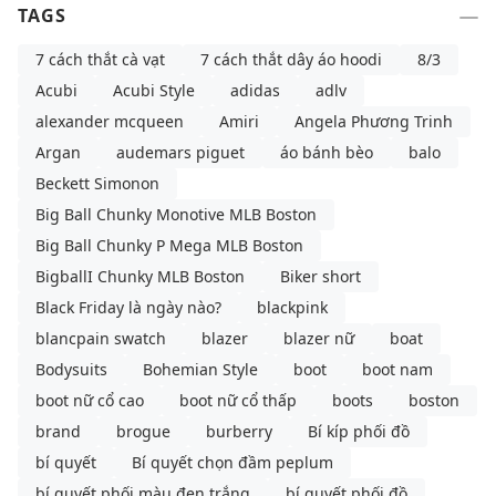
TAGS
7 cách thắt cà vạt
7 cách thắt dây áo hoodi
8/3
Acubi
Acubi Style
adidas
adlv
alexander mcqueen
Amiri
Angela Phương Trinh
Argan
audemars piguet
áo bánh bèo
balo
Beckett Simonon
Big Ball Chunky Monotive MLB Boston
Big Ball Chunky P Mega MLB Boston
BigballI Chunky MLB Boston
Biker short
Black Friday là ngày nào?
blackpink
blancpain swatch
blazer
blazer nữ
boat
Bodysuits
Bohemian Style
boot
boot nam
boot nữ cổ cao
boot nữ cổ thấp
boots
boston
brand
brogue
burberry
Bí kíp phối đồ
bí quyết
Bí quyết chọn đầm peplum
bí quyết phối màu đen trắng
bí quyết phối đồ