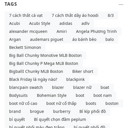
TAGS
7 cách thắt cà vạt
7 cách thắt dây áo hoodi
8/3
Acubi
Acubi Style
adidas
adlv
alexander mcqueen
Amiri
Angela Phương Trinh
Argan
audemars piguet
áo bánh bèo
balo
Beckett Simonon
Big Ball Chunky Monotive MLB Boston
Big Ball Chunky P Mega MLB Boston
BigballI Chunky MLB Boston
Biker short
Black Friday là ngày nào?
blackpink
blancpain swatch
blazer
blazer nữ
boat
Bodysuits
Bohemian Style
boot
boot nam
boot nữ cổ cao
boot nữ cổ thấp
boots
boston
brand
brogue
burberry
Bí kíp phối đồ
bí quyết
Bí quyết chọn đầm peplum
bí quyết phối màu đen trắng
bí quyết phối đồ