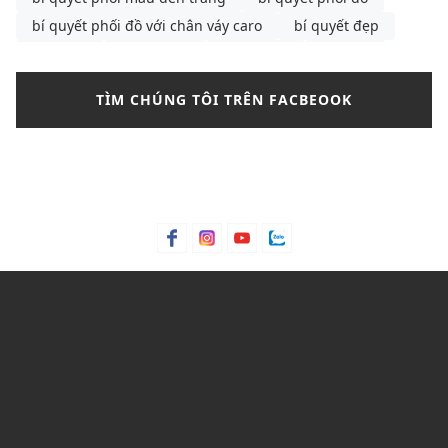
bí quyết phối đồ với chân váy caro
bí quyết đẹp
bông tai
Bơ hạt mỡ
Bơ trái bơ
Bơ xoài
Bưởi chùm
Bạc hà
bảng màu phối đồ nam
TÌM CHÚNG TÔI TRÊN FACBEOOK
bảng size
bảng size quần tây nữ
bảng size áo polo nam
Bảng size áo polo nữ
Bảng size áo thun nam
Bảng size đầm nữ chuẩn nhất
Bảo hành
bảo quản giày
bảo quản giày thể thao
Bỏng ngô
Bột lá móng
Bột ngô
Bột Talc
Bột trà xanh
C&K
C&K Việt Nam
Cacao
Calvin Klein
Cam bergamot
canvas
cargo pants
cartier
cách chọn áo phông cho nam
cách chọn áo phông cho nam gầy
cách chọn mua quần short
Cách mix quần nữ ống rộng
cách phối đồ với áo bánh bèo