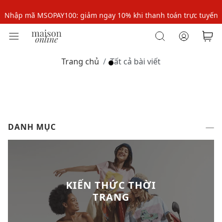
Nhập mã MSOPAY100: giảm ngay 10% khi thanh toán trực tuyến
Nhập mã: MSOXINCHAO - Giảm 10% đơn đầu cho thành viên mới!
Nhập mã MSOPAY100: giảm ngay 10% khi thanh toán trực tuyến
Trang chủ
Tất cả bài viết
Nhập mã: MSOXINCHAO - Giảm 10% đơn đầu cho thành viên mới!
DANH MỤC
KIẾN THỨC THỜI
TRANG