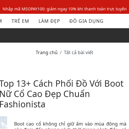
Nhập mã MSOPAY100: giảm ngay 10% khi thanh toán trực tuyến
Nhập mã: MSOXINCHAO - Giảm 10% đơn đầu cho thành viên mới!
M
TRẺ EM
LÀM ĐẸP
ĐỒ GIA DỤNG
Nhập mã MSOPAY100: giảm ngay 10% khi thanh toán trực tuyến
Nhập mã: MSOXINCHAO - Giảm 10% đơn đầu cho thành viên mới!
Trang chủ
Tất cả bài viết
Top 13+ Cách Phối Đồ Với Boot
Nữ Cổ Cao Đẹp Chuẩn
Fashionista
Boot cao cổ không chỉ giữ ấm vào mùa đông mà