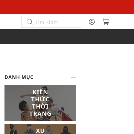
DANH MỤC
KIẾN
THỨC
THỜI
TRANG
XU