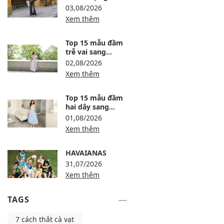
12 công thức ấm,
03,08/2026
gọn và sang
Xem thêm
Top 15 mẫu đầm
trễ vai sang
trọng, dự tiệc
02,08/2026
thanh lịch
Xem thêm
Top 15 mẫu đầm
hai dây sang
trọng, thanh lịch
01,08/2026
Xem thêm
HAVAIANAS
31,07/2026
Xem thêm
TAGS
7 cách thắt cà vạt