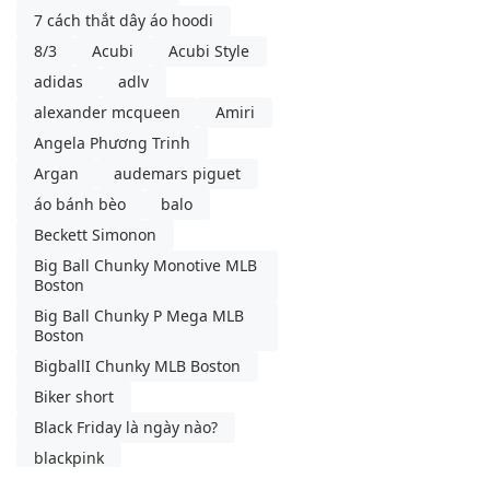
7 cách thắt dây áo hoodi
8/3
Acubi
Acubi Style
adidas
adlv
alexander mcqueen
Amiri
Angela Phương Trinh
Argan
audemars piguet
áo bánh bèo
balo
Beckett Simonon
Big Ball Chunky Monotive MLB
Boston
Big Ball Chunky P Mega MLB
Boston
BigballI Chunky MLB Boston
Biker short
Black Friday là ngày nào?
blackpink
blancpain swatch
blazer