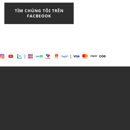
blazer nữ
boat
TÌM CHÚNG TÔI TRÊN
Bodysuits
FACBEOOK
Bohemian Style
boot
boot nam
boot nữ cổ cao
boot nữ cổ thấp
boots
boston
brand
brogue
|
|
burberry
Bí kíp phối đồ
bí quyết
Bí quyết chọn đầm peplum
bí quyết phối màu đen trắng
bí quyết phối đồ
bí quyết phối đồ với chân váy
caro
bí quyết đẹp
bông tai
Bơ hạt mỡ
Bơ trái bơ
Bơ xoài
Bưởi chùm