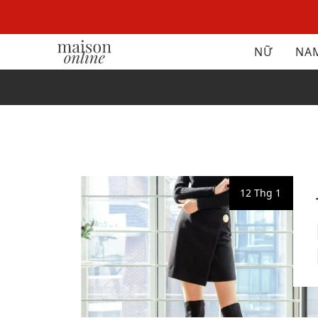
NỮ
NA
12
Thg 1