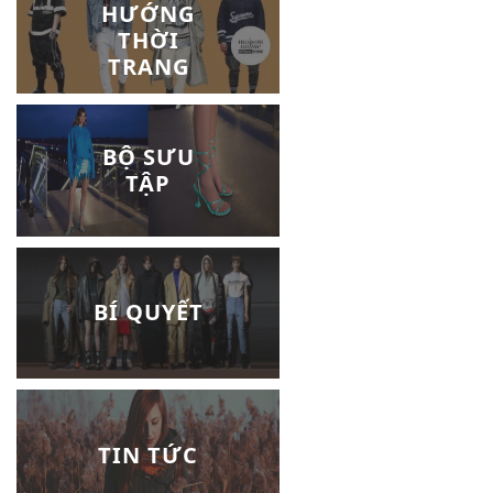
HƯỚNG
THỜI
TRANG
BỘ SƯU
TẬP
BÍ QUYẾT
TIN TỨC