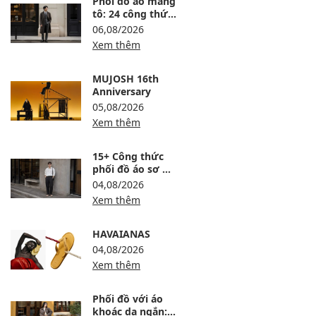
Phối đồ áo măng
tô: 24 công thức
sang, ấm và
06,08/2026
không bị nuốt
Xem thêm
dáng
MUJOSH 16th
Anniversary
05,08/2026
Xem thêm
15+ Công thức
phối đồ áo sơ mi
trắng nam lịch
04,08/2026
lãm, trẻ và dễ
Xem thêm
mặc
HAVAIANAS
04,08/2026
Xem thêm
Phối đồ với áo
khoác dạ ngắn: