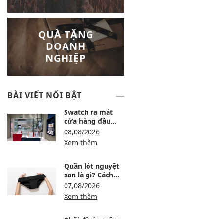
QUÀ TẶNG
DOANH
NGHIỆP
BÀI VIẾT NỔI BẬT
Swatch ra mắt
cửa hàng đầu
tiên tại Lotte Mall
08,08/2026
Tây Hồ
Xem thêm
Quần lót nguyệt
san là gì? Cách
dùng, ưu nhược
07,08/2026
điểm và lưu ý khi
Xem thêm
chọn