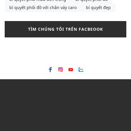
bí quyết phối đồ với chân váy caro
bí quyết đẹp
bông tai
Bơ hạt mỡ
Bơ trái bơ
Bơ xoài
Bưởi chùm
Bạc hà
bảng màu phối đồ nam
TÌM CHÚNG TÔI TRÊN FACBEOOK
bảng size
bảng size quần tây nữ
bảng size áo polo nam
Bảng size áo polo nữ
Bảng size áo thun nam
Bảng size đầm nữ chuẩn nhất
Bảo hành
bảo quản giày
bảo quản giày thể thao
Bỏng ngô
Bột lá móng
Bột ngô
Bột Talc
Bột trà xanh
C&K
C&K Việt Nam
Cacao
Calvin Klein
Cam bergamot
canvas
cargo pants
cartier
cách chọn áo phông cho nam
cách chọn áo phông cho nam gầy
cách chọn mua quần short
Cách mix quần nữ ống rộng
cách phối đồ với áo bánh bèo