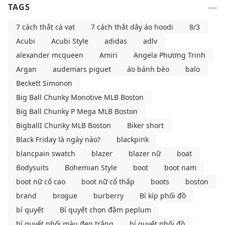
TAGS
7 cách thắt cà vạt
7 cách thắt dây áo hoodi
8/3
Acubi
Acubi Style
adidas
adlv
alexander mcqueen
Amiri
Angela Phương Trinh
Argan
audemars piguet
áo bánh bèo
balo
Beckett Simonon
Big Ball Chunky Monotive MLB Boston
Big Ball Chunky P Mega MLB Boston
BigballI Chunky MLB Boston
Biker short
Black Friday là ngày nào?
blackpink
blancpain swatch
blazer
blazer nữ
boat
Bodysuits
Bohemian Style
boot
boot nam
boot nữ cổ cao
boot nữ cổ thấp
boots
boston
brand
brogue
burberry
Bí kíp phối đồ
bí quyết
Bí quyết chọn đầm peplum
bí quyết phối màu đen trắng
bí quyết phối đồ