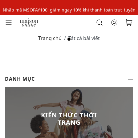
Nhập mã MSOPAY100: giảm ngay 10% khi thanh toán trực tuyến
Nhập mã: MSOXINCHAO - Giảm 10% đơn đầu cho thành viên mới!
Nhập mã MSOPAY100: giảm ngay 10% khi thanh toán trực tuyến
Trang chủ
Tất cả bài viết
Nhập mã: MSOXINCHAO - Giảm 10% đơn đầu cho thành viên mới!
DANH MỤC
KIẾN THỨC THỜI
TRANG