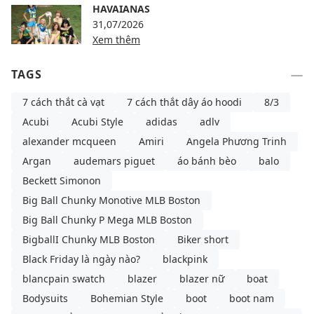
HAVAIANAS
31,07/2026
Xem thêm
TAGS
7 cách thắt cà vạt
7 cách thắt dây áo hoodi
8/3
Acubi
Acubi Style
adidas
adlv
alexander mcqueen
Amiri
Angela Phương Trinh
Argan
audemars piguet
áo bánh bèo
balo
Beckett Simonon
Big Ball Chunky Monotive MLB Boston
Big Ball Chunky P Mega MLB Boston
BigballI Chunky MLB Boston
Biker short
Black Friday là ngày nào?
blackpink
blancpain swatch
blazer
blazer nữ
boat
Bodysuits
Bohemian Style
boot
boot nam