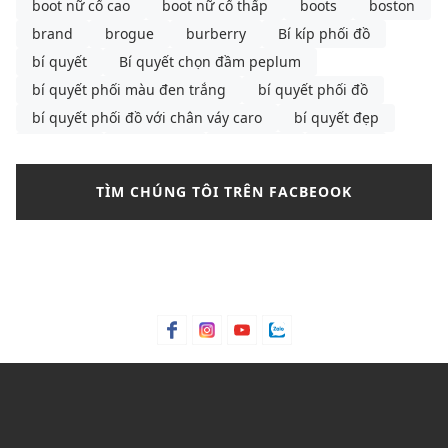
boot nữ cổ cao
boot nữ cổ thấp
boots
boston
brand
brogue
burberry
Bí kíp phối đồ
bí quyết
Bí quyết chọn đầm peplum
bí quyết phối màu đen trắng
bí quyết phối đồ
bí quyết phối đồ với chân váy caro
bí quyết đẹp
bông tai
Bơ hạt mỡ
Bơ trái bơ
Bơ xoài
Bưởi chùm
Bạc hà
bảng màu phối đồ nam
TÌM CHÚNG TÔI TRÊN FACBEOOK
bảng size
bảng size quần tây nữ
bảng size áo polo nam
Bảng size áo polo nữ
Bảng size áo thun nam
Bảng size đầm nữ chuẩn nhất
Bảo hành
bảo quản giày
bảo quản giày thể thao
Bỏng ngô
Bột lá móng
Bột ngô
Bột Talc
Bột trà xanh
C&K
C&K Việt Nam
Cacao
Calvin Klein
Cam bergamot
canvas
cargo pants
cartier
cách chọn áo phông cho nam