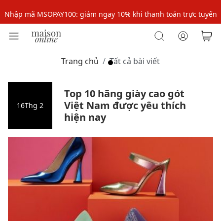
Nhập mã MSOPAY100: giảm ngay 10% khi thanh toán trực tuyến
Nhập mã: MSOXINCHAO - Giảm 10% đơn đầu cho thành viên mới!
Nhập mã MSOPAY100: giảm ngay 10% khi thanh toán trực tuyến
Trang chủ
Tất cả bài viết
Nhập mã: MSOXINCHAO - Giảm 10% đơn đầu cho thành viên mới!
Top 10 hãng giày cao gót
Việt Nam được yêu thích
16
Thg 2
hiện nay