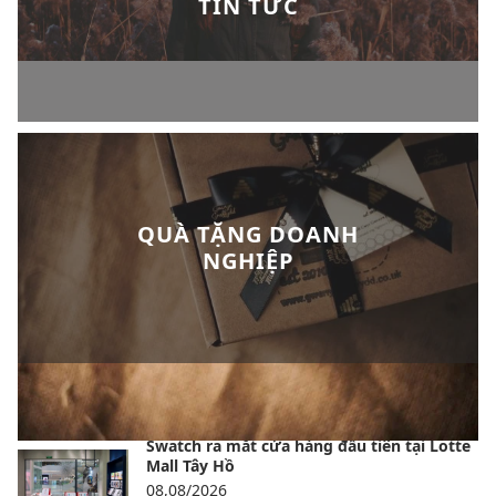
TIN TỨC
QUÀ TẶNG DOANH
NGHIỆP
BÀI VIẾT NỔI BẬT
Swatch ra mắt cửa hàng đầu tiên tại Lotte
Mall Tây Hồ
08,08/2026